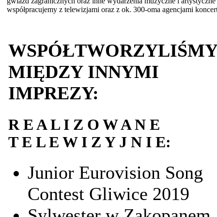
gwiazd zagranicznych oraz inne wydarzenia muzyczne i artystyczne 
współpracujemy z telewizjami oraz z ok. 300-oma agencjami konce
WSPÓŁTWORZYLIŚM
MIĘDZY INNYMI
IMPREZY:
R E A L I Z O W A N E
T E L E W I Z Y J N I E:
Junior Eurovision Song
Contest Gliwice 2019
Sylwester w Zakopanem