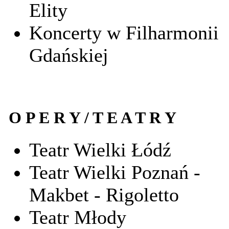
Elity
Koncerty w Filharmonii
Gdańskiej
O P E R Y / T E A T R Y
Teatr Wielki Łódź
Teatr Wielki Poznań -
Makbet - Rigoletto
Teatr Młody